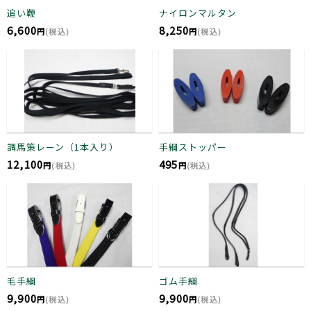
追い鞭
ナイロンマルタン
6,600
8,250
円
(税込)
円
(税込)
調馬策レーン（1本入り）
手綱ストッパー
12,100
495
円
(税込)
円
(税込)
毛手綱
ゴム手綱
9,900
9,900
円
(税込)
円
(税込)